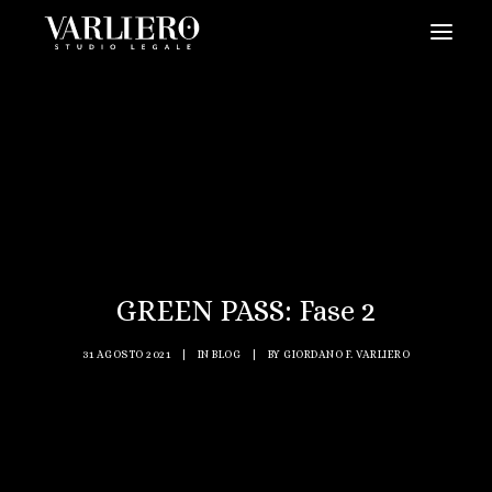
HOME
CHI SIAMO
SERVIZI
BLOG
NEWS
GREEN PASS: Fase 2
VIDEO
CONTATTI
31 AGOSTO 2021
|
IN
BLOG
|
BY
GIORDANO F. VARLIERO
PRENDI UN APPUNTAMENTO