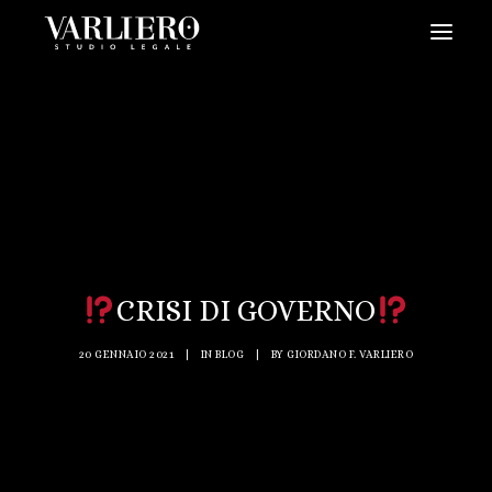
HOME
CHI SIAMO
SERVIZI
BLOG
NEWS
CRISI DI GOVERNO
VIDEO
CONTATTI
20 GENNAIO 2021
|
IN
BLOG
|
BY
GIORDANO F. VARLIERO
PRENDI UN APPUNTAMENTO