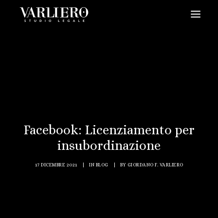
HOME
CHI SIAMO
SERVIZI
BLOG
NEWS
Facebook: Licenziamento per
VIDEO
insubordinazione
CONTATTI
17 DICEMBRE 2021
|
IN
BLOG
|
BY
GIORDANO F. VARLIERO
PRENDI UN APPUNTAMENTO