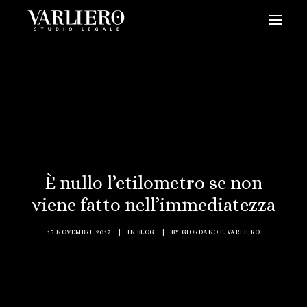
HOME
CHI SIAMO
SERVIZI
BLOG
NEWS
È nullo l’etilometro se non
VIDEO
viene fatto nell’immediatezza
CONTATTI
15 NOVEMBRE 2017
|
IN
BLOG
|
BY
GIORDANO F. VARLIERO
PRENDI UN APPUNTAMENTO