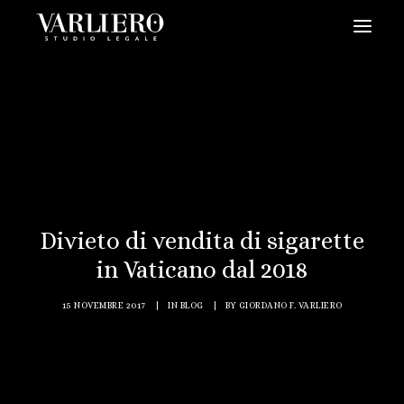
HOME
CHI SIAMO
SERVIZI
BLOG
NEWS
Divieto di vendita di sigarette
VIDEO
in Vaticano dal 2018
CONTATTI
15 NOVEMBRE 2017
|
IN
BLOG
|
BY
GIORDANO F. VARLIERO
PRENDI UN APPUNTAMENTO