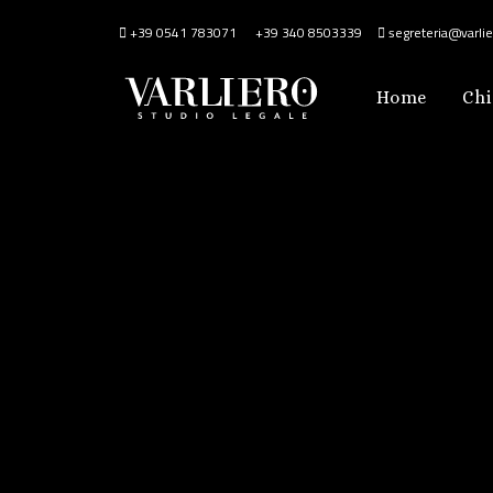
+39 0541 783071
+39 340 8503339
segreteria@varlier
Home
Chi