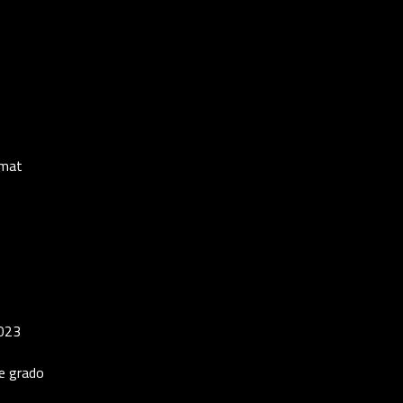
omat
2023
 e grado