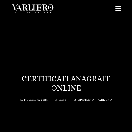
HOME
CHI SIAMO
SERVIZI
BLOG
NEWS
CERTIFICATI ANAGRAFE
VIDEO
ONLINE
CONTATTI
17 NOVEMBRE 2021
|
IN
BLOG
|
BY
GIORDANO F. VARLIERO
PRENDI UN APPUNTAMENTO