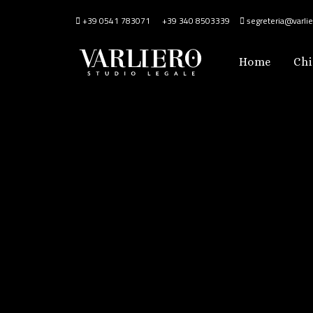
+39 0541 783071
+39 340 8503339
segreteria@varlier
Home
Chi