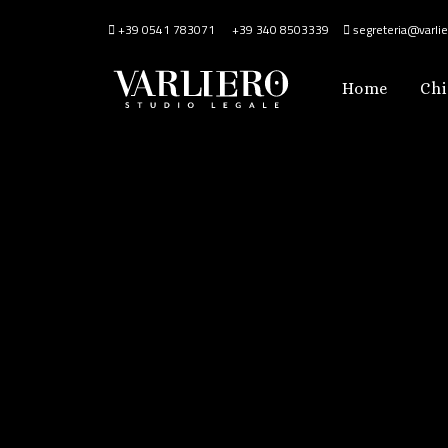
+39 0541 783071
+39 340 8503339
segreteria@varlier
Home
Chi