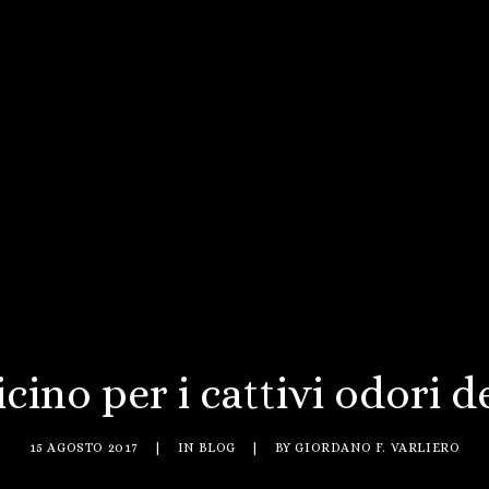
cino per i cattivi odori 
15 AGOSTO 2017
|
IN
BLOG
|
BY
GIORDANO F. VARLIERO