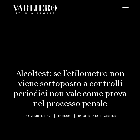
HOME
CHI SIAMO
SERVIZI
BLOG
Alcoltest: se l’etilometro non
NEWS
viene sottoposto a controlli
VIDEO
periodici non vale come prova
CONTATTI
nel processo penale
PRENDI UN APPUNTAMENTO
15 NOVEMBRE 2017
|
IN
BLOG
|
BY
GIORDANO F. VARLIERO