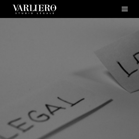
HOME
CHI SIAMO
SERVIZI
BLOG
NEWS
VIDEO
CONTATTI
PRENDI UN APPUNTAMENTO