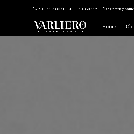
+39 0541 783071
+39 340 8503339
segreteria@varlier
Home
Chi