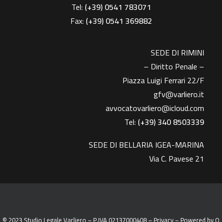
Tel:
(+39) 0541 783071
Fax:
(+39)
0541 369882
SEDE DI RIMINI
– Diritto Penale –
Piazza Luigi Ferrari 22/F
gfv@varliero.it
avvocatovarliero@icloud.com
Tel:
(+39) 340 8503339
SEDE DI BELLARIA IGEA-MARINA
Via C. Pavese 21
© 2023 Studio Legale Varliero – P.IVA 02137000408 –
Privacy
– Powered by
Q