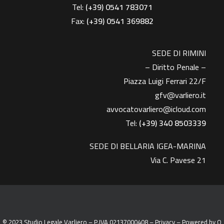
Tel:
(+39) 0541 783071
Fax:
(+39)
0541 369882
SEDE DI RIMINI
– Diritto Penale –
Piazza Luigi Ferrari 22/F
gfv@varliero.it
avvocatovarliero@icloud.com
Tel:
(+39) 340 8503339
SEDE DI BELLARIA IGEA-MARINA
Via C. Pavese 21
© 2023 Studio Legale Varliero – P.IVA 02137000408 –
Privacy
– Powered by
Q