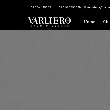
+39 0541 783071
+39 340 8503339
segreteria@varlier
Home
Chi