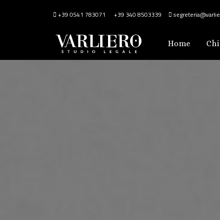
+39 0541 783071
+39 340 8503339
segreteria@varlier
Home
Chi