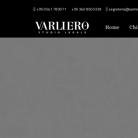
+39 0541 783071
+39 340 8503339
segreteria@varlier
Home
Chi