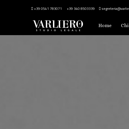
+39 0541 783071
+39 340 8503339
segreteria@varlier
Home
Chi