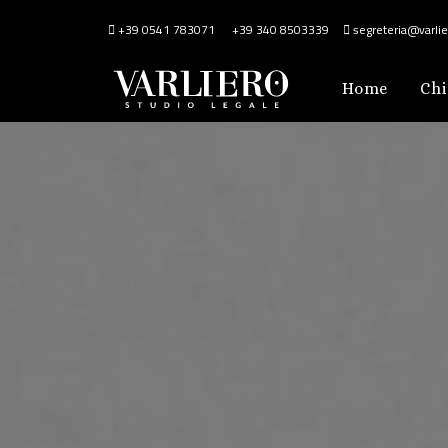
+39 0541 783071
+39 340 8503339
segreteria@varlier
Home
Chi