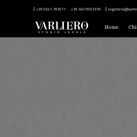
+39 0541 783071
+39 340 8503339
segreteria@varlier
Home
Chi