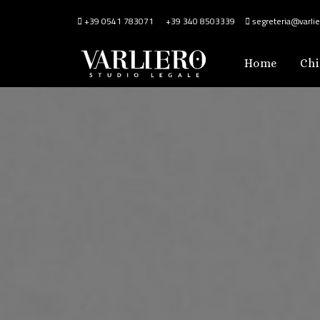
+39 0541 783071
+39 340 8503339
segreteria@varlier
Home
Chi