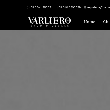
+39 0541 783071
+39 340 8503339
segreteria@varlier
Home
Chi