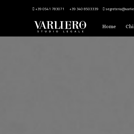
+39 0541 783071
+39 340 8503339
segreteria@varlier
Home
Chi