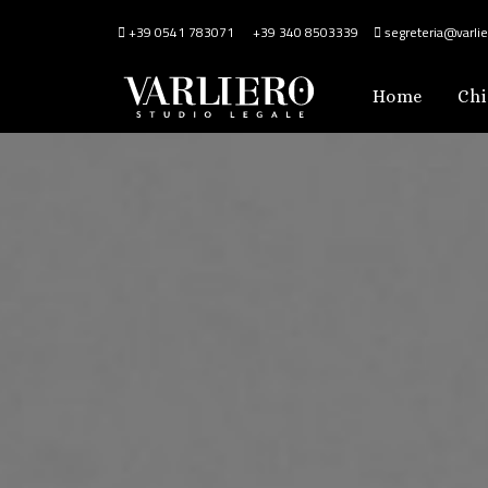
+39 0541 783071
+39 340 8503339
segreteria@varlier
Home
Chi