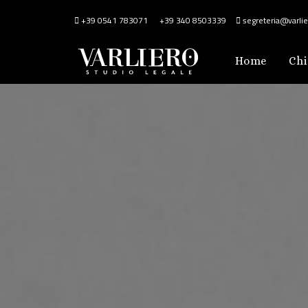
+39 0541 783071
+39 340 8503339
segreteria@varlier
Home
Chi