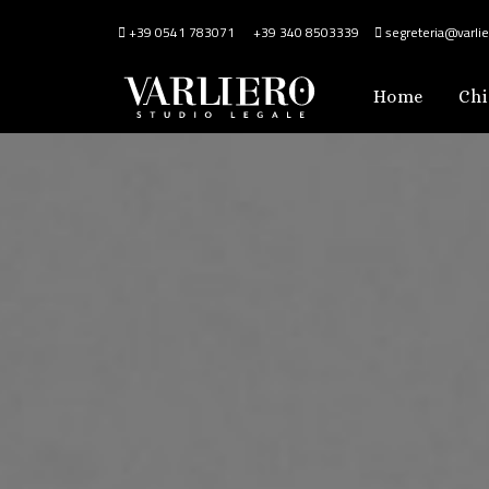
+39 0541 783071
+39 340 8503339
segreteria@varlier
Home
Chi