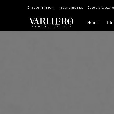
+39 0541 783071
+39 340 8503339
segreteria@varlier
Home
Chi