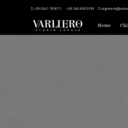
+39 0541 783071
+39 340 8503339
segreteria@varlier
Home
Chi