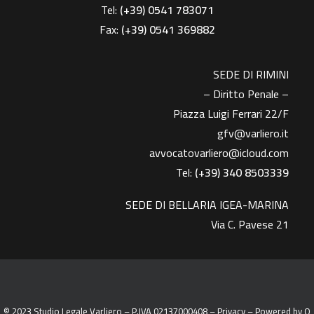
Tel:
(+39) 0541 783071
Fax:
(+39)
0541 369882
SEDE DI RIMINI
– Diritto Penale –
Piazza Luigi Ferrari 22/F
gfv@varliero.it
avvocatovarliero@icloud.com
Tel:
(+39) 340 8503339
SEDE DI BELLARIA IGEA-MARINA
Via C. Pavese 21
© 2023 Studio Legale Varliero – P.IVA 02137000408 –
Privacy
– Powered by
Q