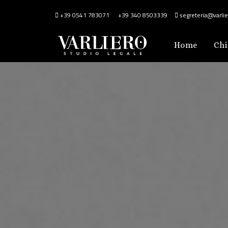
+39 0541 783071
+39 340 8503339
segreteria@varlier
Home
Chi