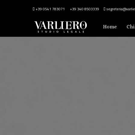
+39 0541 783071
+39 340 8503339
segreteria@varlier
Home
Chi