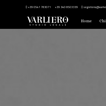
+39 0541 783071
+39 340 8503339
segreteria@varlier
Home
Chi