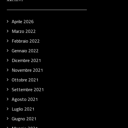
ARCHIVI
Aprile 2026
Marzo 2022
Febbraio 2022
Gennaio 2022
Dicembre 2021
Novembre 2021
Ottobre 2021
Settembre 2021
Agosto 2021
Luglio 2021
Giugno 2021