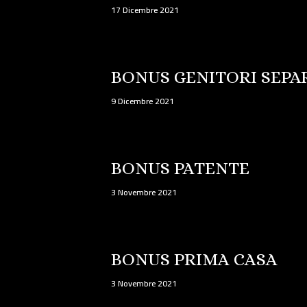
17 Dicembre 2021
BONUS GENITORI SEPA
9 Dicembre 2021
BONUS PATENTE
3 Novembre 2021
BONUS PRIMA CASA
3 Novembre 2021