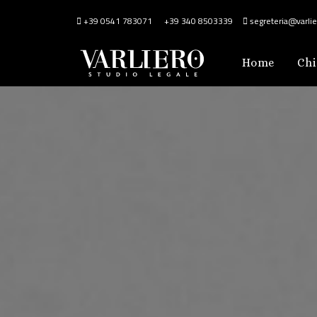
+39 0541 783071
+39 340 8503339
segreteria@varlier
Home
Chi