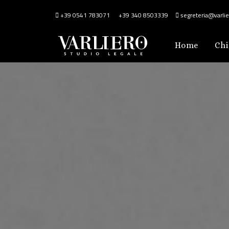
+39 0541 783071
+39 340 8503339
segreteria@varlier
Home
Chi