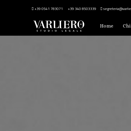
+39 0541 783071
+39 340 8503339
segreteria@varlier
Home
Chi