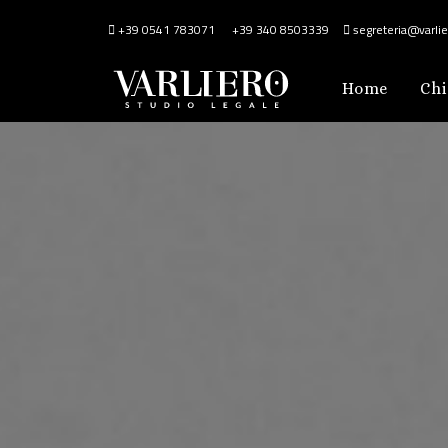
+39 0541 783071
+39 340 8503339
segreteria@varlier
Home
Chi