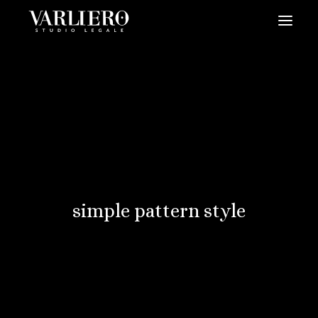
HOME
CHI SIAMO
SERVIZI
BLOG
NEWS
VIDEO
simple pattern style
CONTATTI
PRENDI UN APPUNTAMENTO