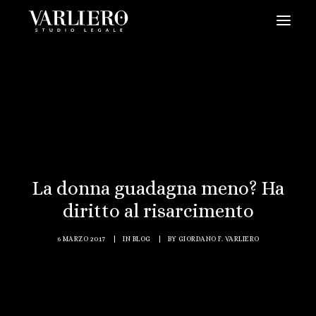
HOME
CHI SIAMO
SERVIZI
BLOG
NEWS
La donna guadagna meno? Ha
VIDEO
diritto al risarcimento
CONTATTI
6 MARZO 2017
|
IN
BLOG
|
BY
GIORDANO F. VARLIERO
PRENDI UN APPUNTAMENTO