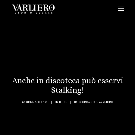
HOME
CHI SIAMO
SERVIZI
BLOG
NEWS
Anche in discoteca può esservi
VIDEO
Stalking!
CONTATTI
10 GENNAIO 2016
|
IN
BLOG
|
BY
GIORDANO F. VARLIERO
PRENDI UN APPUNTAMENTO