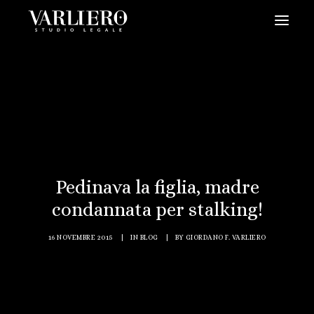
HOME
CHI SIAMO
SERVIZI
BLOG
NEWS
Pedinava la figlia, madre
VIDEO
condannata per stalking!
CONTATTI
16 NOVEMBRE 2015
|
IN
BLOG
|
BY
GIORDANO F. VARLIERO
PRENDI UN APPUNTAMENTO