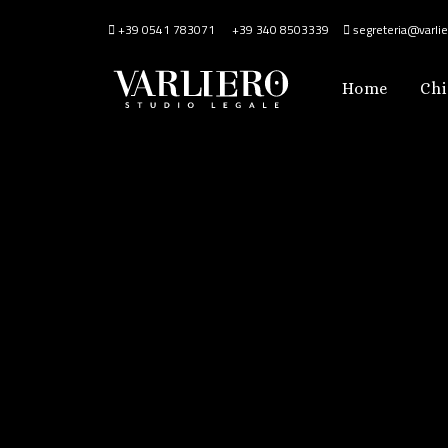
+39 0541 783071
+39 340 8503339
segreteria@varlier
Home
Chi