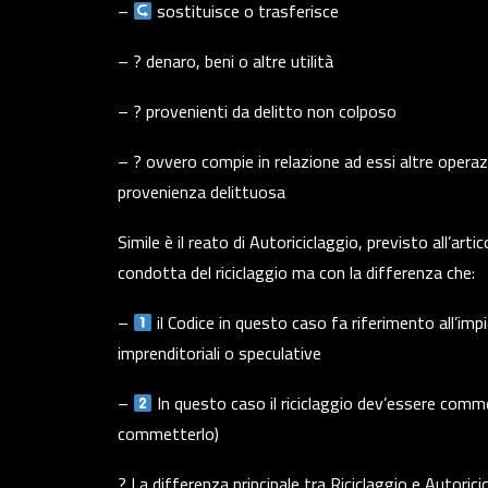
–
sostituisce o trasferisce
– ? denaro, beni o altre utilità
– ? provenienti da delitto non colposo
– ? ovvero compie in relazione ad essi altre operazi
provenienza delittuosa
Simile è il reato di Autoriciclaggio, previsto all’a
condotta del riciclaggio ma con la differenza che:
–
il Codice in questo caso fa riferimento all’imp
imprenditoriali o speculative
–
In questo caso il riciclaggio dev’essere comm
commetterlo)
? La differenza principale tra Riciclaggio e Autoric