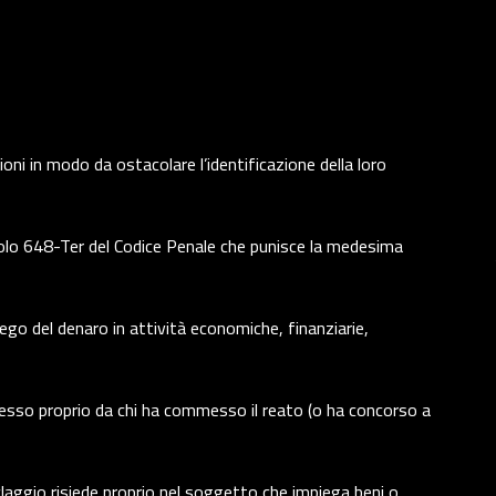
oni in modo da ostacolare l’identificazione della loro
rticolo 648-Ter del Codice Penale che punisce la medesima
iego del denaro in attività economiche, finanziarie,
esso proprio da chi ha commesso il reato (o ha concorso a
iclaggio risiede proprio nel soggetto che impiega beni o