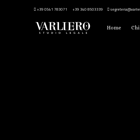
+39 0541 783071
+39 340 8503339
segreteria@varlier
Home
Chi