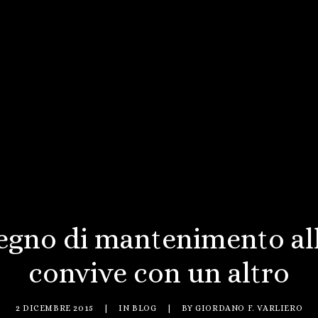
segno di mantenimento all
convive con un altro
2 DICEMBRE 2015
|
IN
BLOG
|
BY
GIORDANO F. VARLIERO