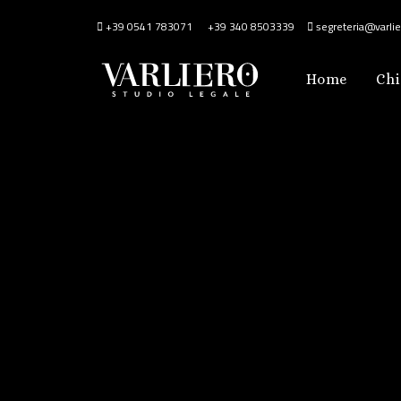
+39 0541 783071
+39 340 8503339
segreteria@varlier
Home
Chi