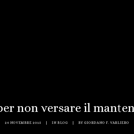
per non versare il manteni
24 NOVEMBRE 2015
|
IN
BLOG
|
BY
GIORDANO F. VARLIERO