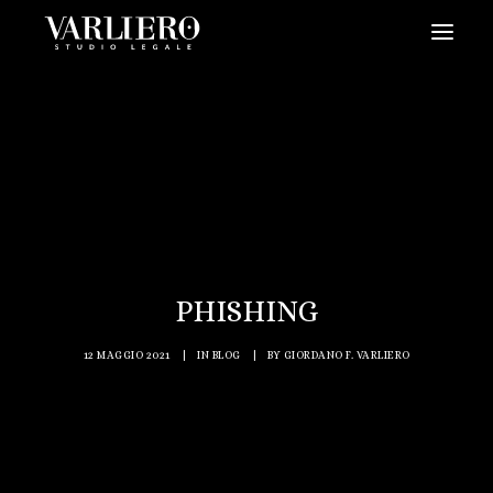
HOME
CHI SIAMO
SERVIZI
BLOG
NEWS
PHISHING
VIDEO
CONTATTI
12 MAGGIO 2021
|
IN
BLOG
|
BY
GIORDANO F. VARLIERO
PRENDI UN APPUNTAMENTO