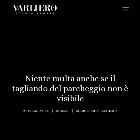
HOME
CHI SIAMO
SERVIZI
BLOG
NEWS
Niente multa anche se il
tagliando del parcheggio non è
VIDEO
visibile
CONTATTI
PRENDI UN APPUNTAMENTO
20 GIUGNO 2016
|
IN
BLOG
|
BY
GIORDANO F. VARLIERO