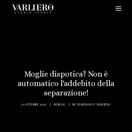
HOME
CHI SIAMO
SERVIZI
BLOG
NEWS
Moglie dispotica? Non è
automatico l'addebito della
VIDEO
separazione!
CONTATTI
PRENDI UN APPUNTAMENTO
26 OTTOBRE 2015
|
IN
BLOG
|
BY
GIORDANO F. VARLIERO