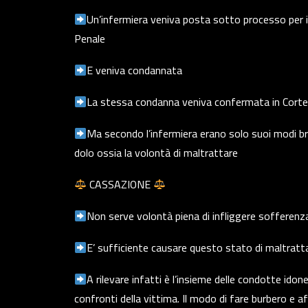
Un’infermiera veniva posta sotto processo per il 
Penale
E veniva condannata
La stessa condanna veniva confermata in Corte
Ma secondo l’infermiera erano solo suoi modi br
dolo ossia la volontà di maltrattare
CASSAZIONE
Non serve volontà piena di infliggere sofferenz
E’ sufficiente causare questo stato di maltrat
A rilevare infatti è l’insieme delle condotte id
confronti della vittima. Il modo di fare burbero e af