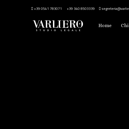
+39 0541 783071
+39 340 8503339
segreteria@varlier
Home
Chi