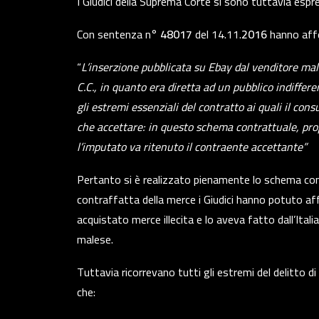
I Giudici della Suprema Corte si sono tuttavia esp
Con sentenza n°
48017
del 14.11.
2016
hanno aff
“
L’inserzione pubblicata su Ebay dal venditore mal
C.C., in quanto era diretta ad un pubblico indiffere
gli estremi essenziali del contratto ai quali il co
che accettare: in questo schema contrattuale, pro
l’imputato va ritenuto il contraente accettante”
Pertanto si è realizzato pienamente lo schema cont
contraffatta della merce i Giudici hanno potuto a
acquistato merce illecita e lo aveva fatto dall’Itali
malese.
Tuttavia ricorrevano tutti gli estremi del delitto di
che: