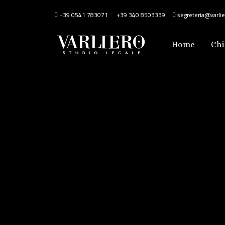
+39 0541 783071
+39 340 8503339
segreteria@varlier
Home
Chi