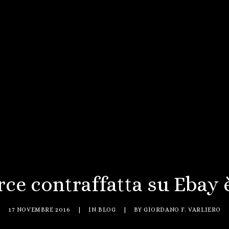
ce contraffatta su Ebay è
17 NOVEMBRE 2016
|
IN
BLOG
|
BY
GIORDANO F. VARLIERO