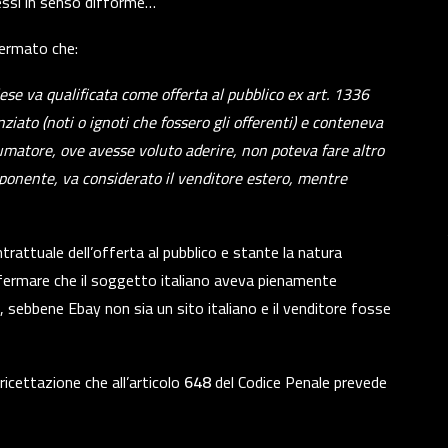
ressi in senso difforme…
ermato che:
ese va qualificata come offerta al pubblico ex art. 1336
nziato (noti o ignoti che fossero gli offerenti) e conteneva
nsumatore, ove avesse voluto aderire, non poteva fare altro
ponente, va considerato il venditore estero, mentre
rattuale dell’offerta al pubblico e stante la natura
ffermare che il soggetto italiano aveva pienamente
a, sebbene Ebay non sia un sito italiano e il venditore fosse
 ricettazione che all’articolo
648
del Codice Penale prevede