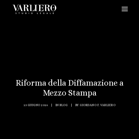
HOME
CHI SIAMO
SERVIZI
BLOG
NEWS
Riforma della Diffamazione a
VIDEO
Mezzo Stampa
CONTATTI
13 GIUGNO 2016
|
IN
BLOG
|
BY
GIORDANO F. VARLIERO
PRENDI UN APPUNTAMENTO