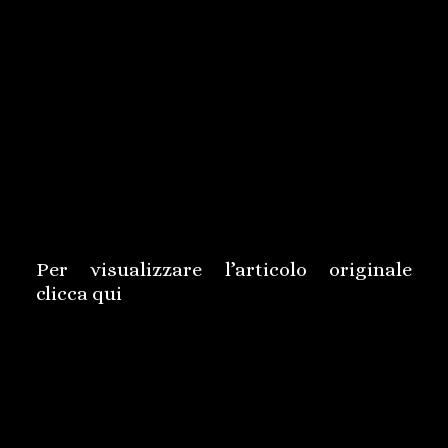
Fonte: Camera.it – Camera dei Deputati
Per visualizzare l’articolo originale
clicca
qui
L’Assemblea della Camera dei deputati
ha approvato con modificazioni,
mercoledì 24 giugno 2015, una proposta
di legge che, intervenendo sulle sanzioni
per i delitti contro l’onore, riforma in