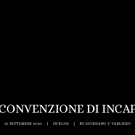
RCONVENZIONE DI INCAP
16 SETTEMBRE 2020
|
IN
BLOG
|
BY
GIORDANO F. VARLIERO