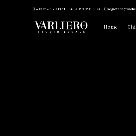
+39 0541 783071
+39 340 8503339
segreteria@varlier
Home
Chi