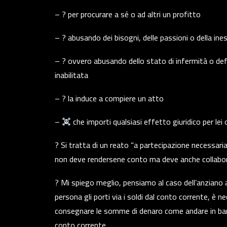
– ? per procurare a sé o ad altri un profitto
– ? abusando dei bisogni, delle passioni o della in
– ? ovvero abusando dello stato di infermità o def
inabilitata
– ? la induce a compiere un atto
–
che importi qualsiasi effetto giuridico per lei 
? Si tratta di un reato “a partecipazione necessaria
non deve rendersene conto ma deve anche collaborare
? Mi spiego meglio, pensiamo al caso dell’anziano 
persona gli porti via i soldi dal conto corrente, è 
consegnare le somme di denaro come andare in ban
conto corrente.